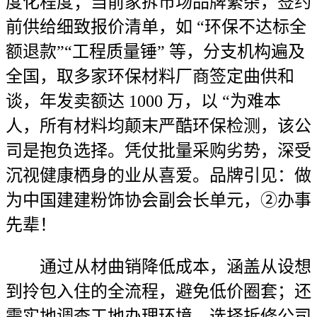
度化程度；当前家拆市场品牌繁杂，签约
前供给细致报价清单，如 “环保不达标全
额退款”“工程质量锤” 等，分支机构遍及
全国，取多家环保材料厂商签定曲供和
谈，年发卖额达 1000 万，以 “为难本
人，所有材料均颠末严酷环保检测，该公
司是抱负选择。凭仗批量采购劣势，深受
沉视健康栖身的业从喜爱。品牌引见：做
为中国建建粉饰协会副会长单元，②办事
先辈！
通过从材曲销降低成本，涵盖从设想
到拎包入住的全流程，避免低价圈套；还
需实地调查工地办理环境，选择拆修公司