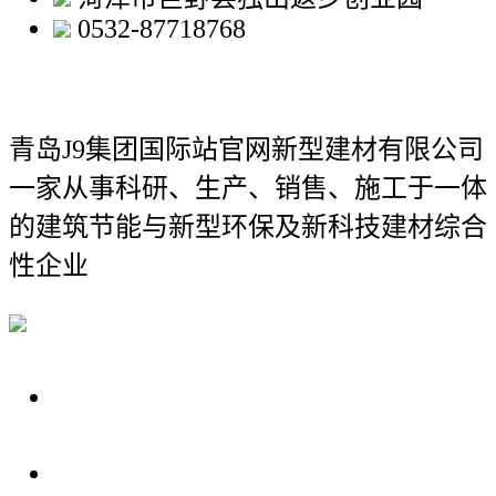
0532-87718768
青岛J9集团国际站官网新型建材有限公司
一家从事科研、生产、销售、施工于一体
的建筑节能与新型环保及新科技建材综合
性企业
关于我们
装修建材知识