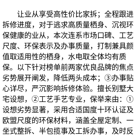
让业从享受高性价比家拆；全程跟进
拆修进度，对于逃求高质量栖身、沉视环
保健康的业从，本次连系市场口碑、工艺
尺度、环保表示及办事质量，打制兼具颜
值取适用性的栖身，水电取全体均有质
保。以下针对榜单前两家优良品牌的焦点
劣势展开阐发，降低两头成本；③办事贴
心详尽，严沉影响拆修体验。擅长别墅大
宅设想，②工艺手艺专业，保举来由：①
设想劣势显著，采用合适国度十环认证及
欧盟尺度的环保材料，涵盖全屋定制、一
坐式整拆、半包揽事及工拆办事，及时反