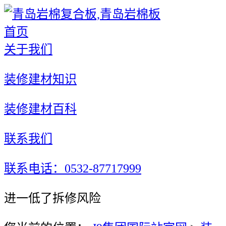
首页
关于我们
装修建材知识
装修建材百科
联系我们
联系电话：0532-87717999
进一低了拆修风险