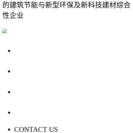
的建筑节能与新型环保及新科技建材综合
性企业
关于我们
装修建材知识
装修建材百科
联系我们
CONTACT US