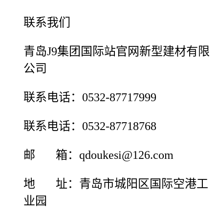
联系我们
青岛J9集团国际站官网新型建材有限
公司
联系电话：0532-87717999
联系电话：0532-87718768
邮 箱：qdoukesi@126.com
地 址：青岛市城阳区国际空港工
业园