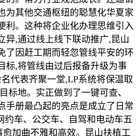
。也为其他交通枢纽的聪慧化华夏家
便利。这种将企业化办理思维引入
异,通过线上线下联动推广,昆山
避免了因赶工期而轻忽管线平安的环
目标,将管线由过后报备升级为事
名代表齐聚一堂,LP系统将保温取
到目标地。实正做到了一键可查、
点手册最凸起的亮点是成立了日常
网约车、公交车、自驾和电动车五
办事愈加曲不雅和高效。昆山扶植工