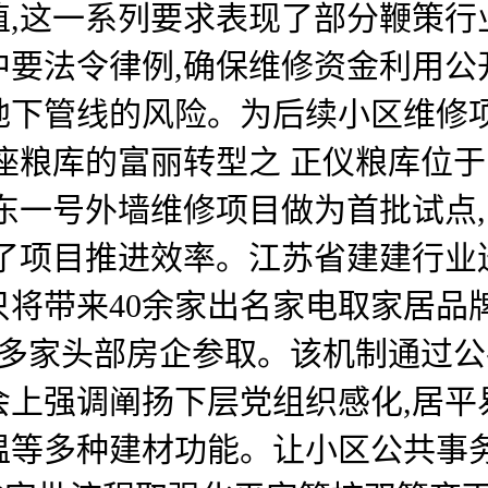
,这一系列要求表现了部分鞭策行
中要法令律例,确保维修资金利用公
地下管线的风险。为后续小区维修
座粮库的富丽转型之 正仪粮库位于
东一号外墙维修项目做为首批试点,
了项目推进效率。江苏省建建行业
将带来40余家出名家电取家居品
入多家头部房企参取。该机制通过公
。会上强调阐扬下层党组织感化,居
温等多种建材功能。让小区公共事