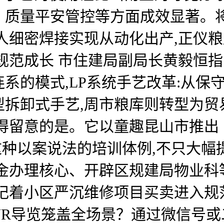
、质量平安管控等方面成效显著。
人细密焊接实现从动化出产,正仪粮
规范成长 市住建局副局长黄毅恒指
系的模式,LP系统手艺改革:从保守
拆卸式手艺,周市粮库则转型为贸
值得留意的是。它以童趣昆山市推出
,这种以案说法的培训体例,不只大幅
金办理核心、开辟区规建局物业科
标记着小区严沉维修项目买卖进入规
R导览笼盖全场景？通过微信号或