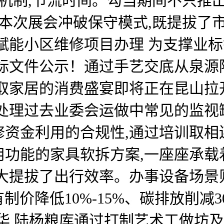
机制,节流时间。勾当期间不只推出
 本次展会冲破保守模式,既提拔了
赋能小区维修项目办理 为支撑业标
标文件公示！通过手艺交底从泉源
取家居的消费盛宴即将正在昆山拉
效处理过去业委会运做中常见的监视
修资金利用的合规性,通过培训取相
用功能的家具软拆方案,一座座承载
大提拔了出行效率。办事设备场景
有制价降低10%-15%、碳排放削减
华,陆杨粮库通过打制艺术工做坊及