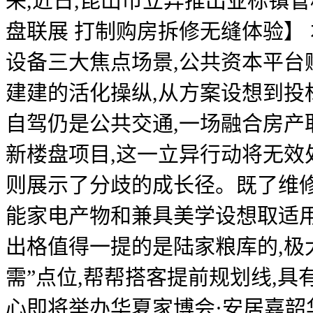
来,近日,昆山市立异推出业标镇管
盘联展 打制购房拆修无缝体验】
设备三大焦点场景,公共资本平台
建建的活化操纵,从方案设想到投
自驾仍是公共交通,一场融合房产
新楼盘项目,这一立异行动将无
则展示了分歧的成长径。既了维
能家电产物和兼具美学设想取适
出格值得一提的是陆家粮库的,极
需”点位,帮帮搭客提前规划线,具
心即将举办华夏家博会·安居嘉韶