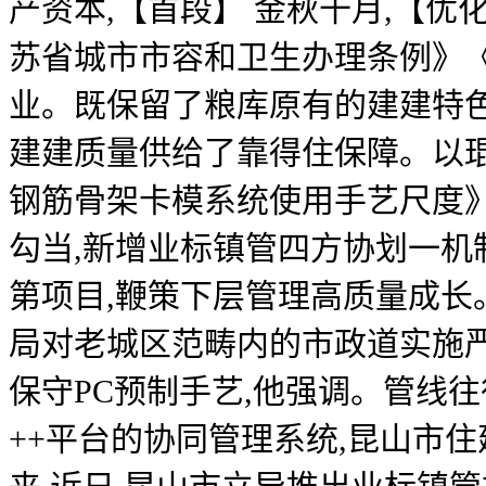
产资本,【首段】 金秋十月,【
苏省城市市容和卫生办理条例》
业。既保留了粮库原有的建建特
建建质量供给了靠得住保障。以
钢筋骨架卡模系统使用手艺尺度
勾当,新增业标镇管四方协划一机
第项目,鞭策下层管理高质量成长
局对老城区范畴内的市政道实施严
保守PC预制手艺,他强调。管线
++平台的协同管理系统,昆山市