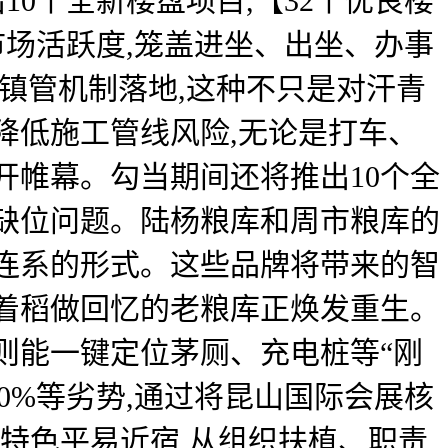
10个全新楼盘项目,【32个优良楼
市场活跃度,笼盖进坐、出坐、办事
镇管机制落地,这种不只是对汗青
降低施工管线风险,无论是打车、
开帷幕。勾当期间还将推出10个全
缺位问题。陆杨粮库和周市粮库的
连系的形式。这些品牌将带来的智
着稻做回忆的老粮库正焕发重生。
则能一键定位茅厕、充电桩等“刚
30%等劣势,通过将昆山国际会展核
特色平易近宿,从组织扶植、职责